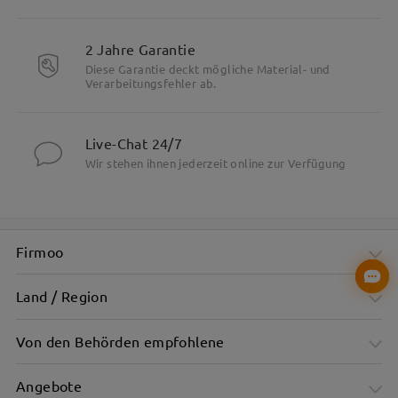
2 Jahre Garantie
Diese Garantie deckt mögliche Material- und
Verarbeitungsfehler ab.
Live-Chat 24/7
Wir stehen ihnen jederzeit online zur Verfügung
Firmoo
Land / Region
Von den Behörden empfohlene
Angebote