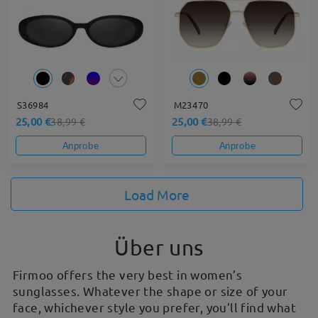
S36984
M23470
25,00 €
25,00 €
38,99 €
38,99 €
Anprobe
Anprobe
Load More
Über uns
Firmoo offers the very best in women’s
sunglasses. Whatever the shape or size of your
face, whichever style you prefer, you’ll find what