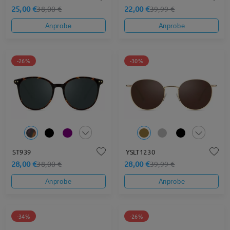
25,00 €
22,00 €
38,00 €
39,99 €
Anprobe
Anprobe
-26%
-30%
ST939
YSLT1230
28,00 €
28,00 €
38,00 €
39,99 €
Anprobe
Anprobe
-34%
-26%