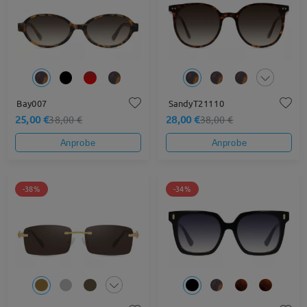
Bay007
SandyT21110
25,00 €
28,00 €
38,00 €
38,00 €
Anprobe
Anprobe
-38%
-34%