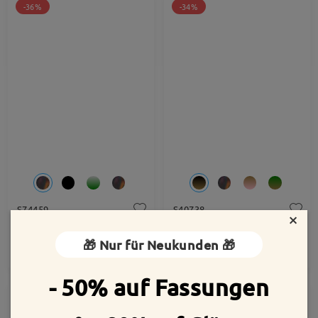
-36%
-34%
S74459
S40738
×
25,00 €
25,00 €
38,99 €
38,00 €
🎁 Nur für Neukunden 🎁
Anprobe
Anprobe
- 50% auf Fassungen
-44%
-44%