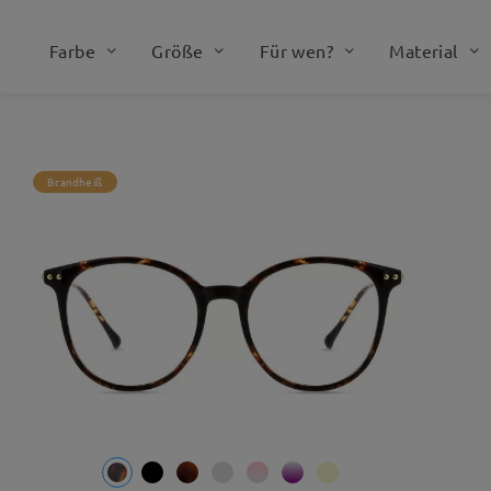
Dunkelheit profitieren möchten. Ents
lichtempfindlich sind oder häufig be
Farbe
Größe
Für wen?
Material
Brandheiß