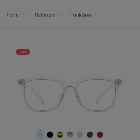
cheiden Sie sich hingegen für selbsttönende Autofahrergläser
i hellen Bedingungen unterwegs sind.
Form
Rahmen
Funktion
-64%