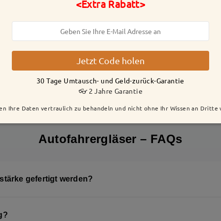
<Extra Rabatt>
Jetzt Code holen
30 Tage Umtausch- und Geld-zurück-Garantie
👓 2 Jahre Garantie
en Ihre Daten vertraulich zu behandeln und nicht ohne Ihr Wissen an Dritte
Autofahrergläser – FAQs
tärke gefertigt werden?
 – klassischen und selbsttönenden Autofahrergläsern – erhältli
g?