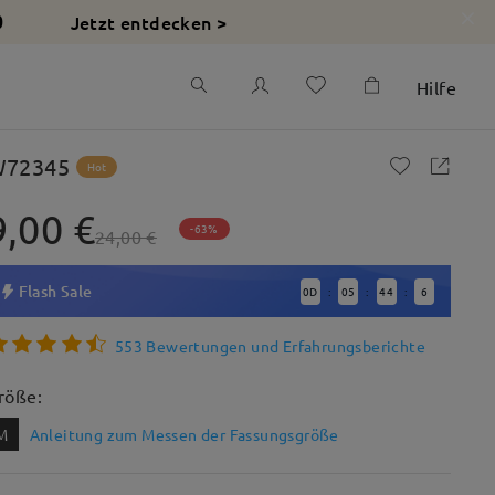
Jetzt entdecken >
0
Hilfe
72345
Hot
9,00 €
-63%
24,00 €
Flash Sale
0
D
05
44
4
:
:
:
553 Bewertungen und Erfahrungsberichte
röße:
M
Anleitung zum Messen der Fassungsgröße