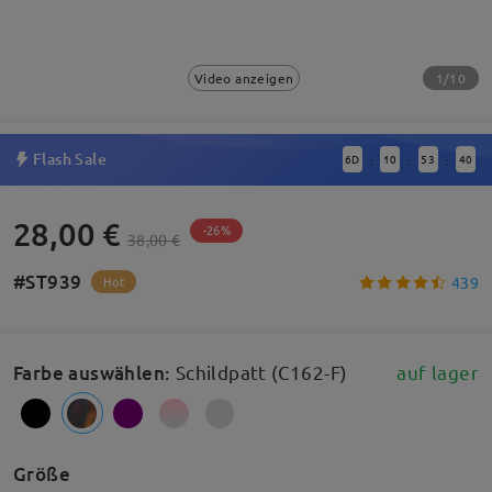
1/10
Video anzeigen
Flash Sale
6
D
10
53
40
:
:
:
28,00 €
-26%
38,00 €
#ST939
439
Hot
Farbe auswählen
:
Schildpatt (C162-F)
auf lager
Größe