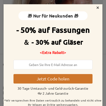
×
🎁 Nur für Neukunden 🎁
- 50% auf Fassungen
＆ - 30% auf Gläser
MEHR ANZEIGEN
<Extra Rabatt>
Customer Reviews(439)
Jetzt Code holen
Ich war anfangs noch unsicher, ob ich mir die Brille
30 Tage Umtausch- und Geld-zurück-Garantie
holen soll, aber ich bin wirklich froh, dass ich mich
👓 2 Jahre Garantie
dafür entschieden habe. Ich bin sehr zufrieden mit
*Wir versprechen Ihre Daten vertraulich zu behandeln und nicht ohne
der Brille und habe sie bereits Freunden
Ihr Wissen an Dritte weiterzugeben.