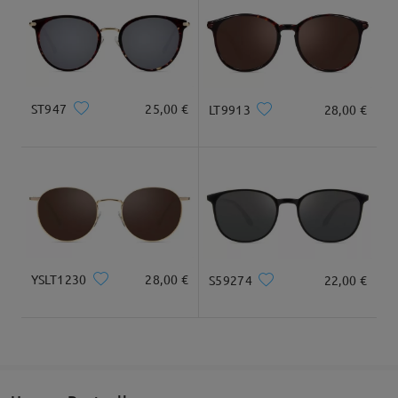
Geliefert
ST947
25,00 €
LT9913
28,00 €
YSLT1230
28,00 €
S59274
22,00 €