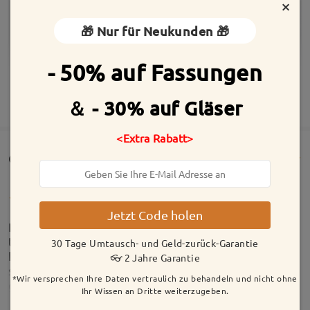
×
🎁 Nur für Neukunden 🎁
- 50% auf Fassungen
MEHR ANZEIGEN
＆ - 30% auf Gläser
<Extra Rabatt>
Customer Reviews(1035)
Jetzt Code holen
Leider stand mir die Brille nicht. Aber die Brille ist
trotzdem super, die Gläser sind auch Super. Habe
30 Tage Umtausch- und Geld-zurück-Garantie
kein unterscheid sehen können. Firmoo hat sich
👓 2 Jahre Garantie
sofort gemeldet und wir haben sofort eine lösung
*Wir versprechen Ihre Daten vertraulich zu behandeln und nicht ohne
gefunden. Habe aber noch zwei Brillen☺️ Danke
Ihr Wissen an Dritte weiterzugeben.
firmoo