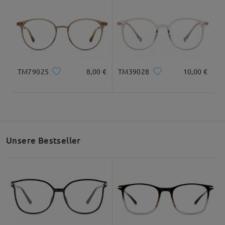
Glasbreite
Glashöhe
Stegbreite
50mm/ 1.97in
45mm/ 1.77in
20mm/ 0.79in
Gesichtsform Empfehlung
TM79025
8,00 €
TM39028
10,00 €
Quadratisc
Runde
Herz
Diamant
Oval
h
Unsere Bestseller
* Nur als Referenz
Produktbeschreibung