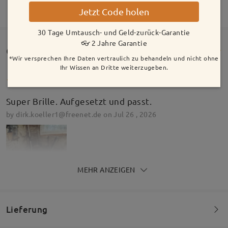
MEHR ANZEIGEN
Jetzt Code holen
30 Tage Umtausch- und Geld-zurück-Garantie
Model Information
👓 2 Jahre Garantie
Customer Reviews(1202)
*Wir versprechen Ihre Daten vertraulich zu behandeln und nicht ohne
Ihr Wissen an Dritte weiterzugeben.
Super Brille. Aufgesetzt und passt.
by
dirk.koeller1@freenet.de
on
Jul 26 , 2026
MEHR ANZEIGEN
Lieferung