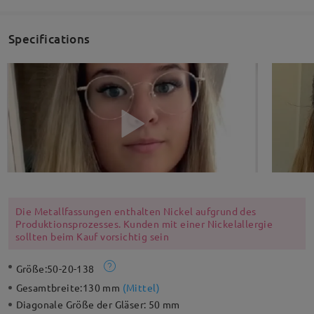
Specifications
Die Metallfassungen enthalten Nickel aufgrund des
Produktionsprozesses. Kunden mit einer Nickelallergie
sollten beim Kauf vorsichtig sein
Größe:
50-20-138
Gesamtbreite:
130 mm
(
Mittel
)
Diagonale Größe der Gläser:
50 mm