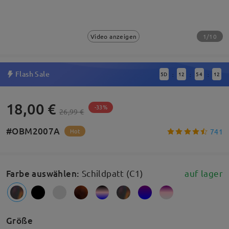
1/10
Video anzeigen
Flash Sale
5
D
12
54
11
:
:
:
18,00 €
-33%
26,99 €
#OBM2007A
741
Hot
Farbe auswählen
:
Schildpatt (C1)
auf lager
Größe