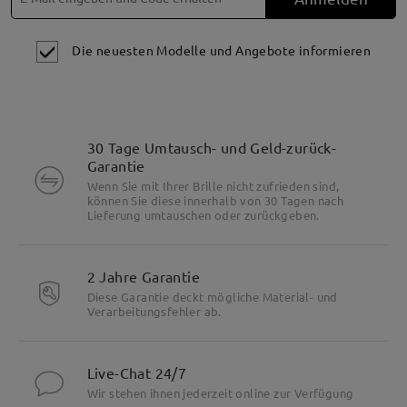
Die neuesten Modelle und Angebote informieren
30 Tage Umtausch- und Geld-zurück-
Garantie
Wenn Sie mit Ihrer Brille nicht zufrieden sind,
können Sie diese innerhalb von 30 Tagen nach
Lieferung umtauschen oder zurückgeben.
2 Jahre Garantie
Diese Garantie deckt mögliche Material- und
Verarbeitungsfehler ab.
Live-Chat 24/7
Wir stehen ihnen jederzeit online zur Verfügung