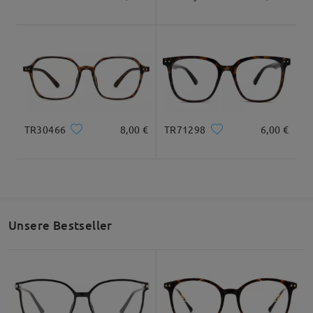
Gesichtsform Empfehlung
Quadratisc
Runde
Herz
Diamant
Oval
TR30466
8,00 €
TR71298
6,00 €
h
* Nur als Referenz
Unsere Bestseller
Produktbeschreibung