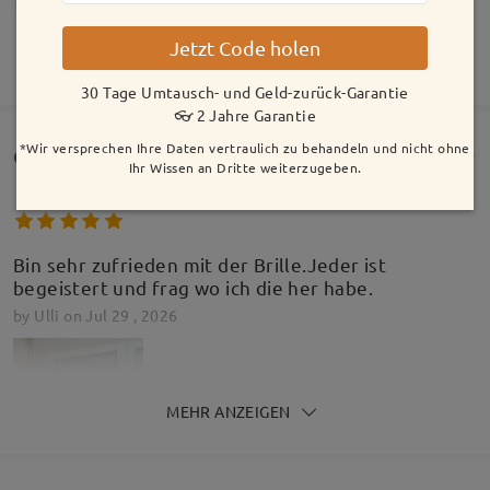
Model Information
Jetzt Code holen
MEHR ANZEIGEN
30 Tage Umtausch- und Geld-zurück-Garantie
👓 2 Jahre Garantie
*Wir versprechen Ihre Daten vertraulich zu behandeln und nicht ohne
Customer Reviews(741)
Ihr Wissen an Dritte weiterzugeben.
Bin sehr zufrieden mit der Brille.Jeder ist
begeistert und frag wo ich die her habe.
by
Ulli
on
Jul 29 , 2026
MEHR ANZEIGEN
Gesichtsform:
Gesichtslänge:
Glasbreite: