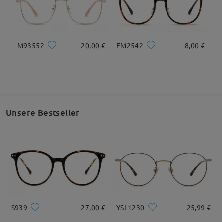
dort.
Alle Bewertungen
M93552
20,00 €
FM2542
8,00 €
anzeigen
Bewertung schreiben
Unsere Bestseller
S939
27,00 €
YSL1230
25,99 €