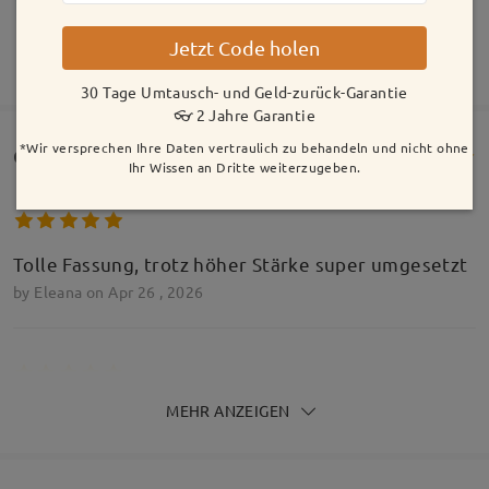
Jetzt Code holen
MEHR ANZEIGEN
30 Tage Umtausch- und Geld-zurück-Garantie
👓 2 Jahre Garantie
Model Information
*Wir versprechen Ihre Daten vertraulich zu behandeln und nicht ohne
Customer Reviews(59)
Ihr Wissen an Dritte weiterzugeben.
Tolle Fassung, trotz höher Stärke super umgesetzt
by
Eleana
on
Apr 26 , 2026
MEHR ANZEIGEN
Sehr zufrieden. Die Sehwerte haben gestimmt und
das Model erinnert an meine Rayban die ich bereits
besitze. Zum verwechseln ähnlich.