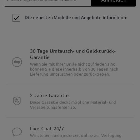
Die neuesten Modelle und Angebote informieren
Besonderheiten
30 Tage Umtausch- und Geld-zurück-
Garantie
Wenn Sie mit Ihrer Brille nicht zufrieden sind,
können Sie diese innerhalb von 30 Tagen nach
Lieferung umtauschen oder zurückgeben.
2 Jahre Garantie
Diese Garantie deckt mögliche Material- und
Verarbeitungsfehler ab.
Live-Chat 24/7
Wir stehen ihnen jederzeit online zur Verfügung