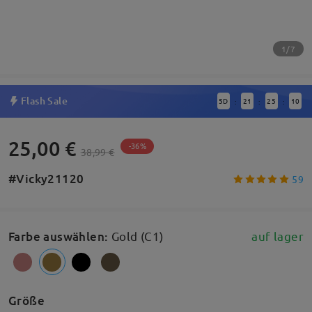
1/7
Flash Sale
5
D
21
25
10
:
:
:
25,00 €
-36%
38,99 €
#Vicky21120
59
Farbe auswählen
:
Gold (C1)
auf lager
Größe