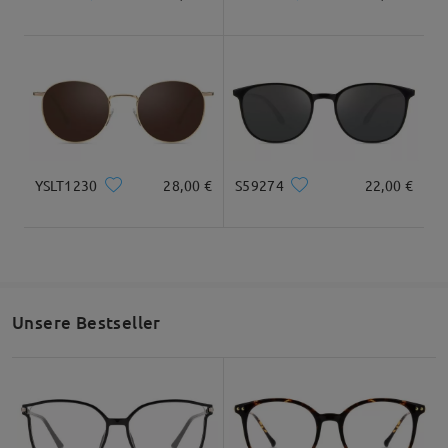
Glasbreite
Glashöhe
Stegbreite
51mm/ 2.01in
46mm/ 1.81in
21mm/ 0.83in
Empfehlung zur Gesichtsform
YSLT1230
28,00 €
S59274
22,00 €
Quadratisc
Rund
Herz
Diamant
Oval
h
Unsere Bestseller
* Nur als Referenz
Produktbeschreibung