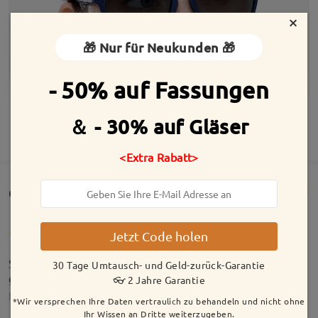
×
🎁 Nur für Neukunden 🎁
- 50% auf Fassungen
＆ - 30% auf Gläser
MEHR ANZEIGEN
<Extra Rabatt>
Customer Reviews(47)
Jetzt Code holen
Super Sonnenbrille, mein Mann trägst sie sehr
30 Tage Umtausch- und Geld-zurück-Garantie
gerne.
👓 2 Jahre Garantie
by
Gaetana Benk
on
Jun 22 , 2026
*Wir versprechen Ihre Daten vertraulich zu behandeln und nicht ohne
Ihr Wissen an Dritte weiterzugeben.