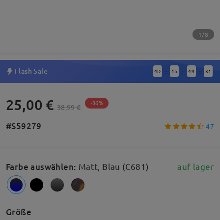
1/8
Flash Sale
4
D
15
49
31
:
:
:
25,00 €
-36%
38,99 €
#S59279
47
Farbe auswählen
:
Matt, Blau (C681)
auf lager
Größe