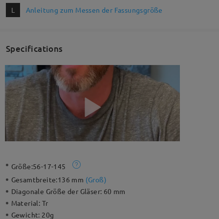
L
Anleitung zum Messen der Fassungsgröße
Specifications
Größe:
56-17-145
Gesamtbreite:
136 mm
(
Groß
)
Diagonale Größe der Gläser:
60 mm
Material:
Tr
Gewicht:
20g