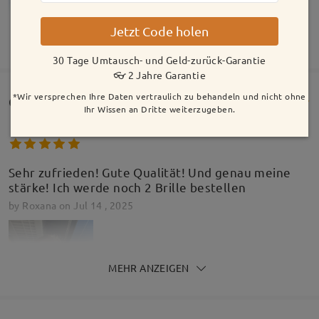
Model Information
Jetzt Code holen
MEHR ANZEIGEN
30 Tage Umtausch- und Geld-zurück-Garantie
👓 2 Jahre Garantie
*Wir versprechen Ihre Daten vertraulich zu behandeln und nicht ohne
Customer Reviews(180)
Ihr Wissen an Dritte weiterzugeben.
Sehr zufrieden! Gute Qualität! Und genau meine
stärke! Ich werde noch 2 Brille bestellen
by
Roxana
on
Jul 14 , 2025
MEHR ANZEIGEN
Gesichtsform:
Gesichtslänge:
Gesichtsbreite: