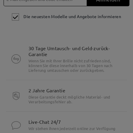
Die neuesten Modelle und Angebote informieren
30 Tage Umtausch- und Geld-zurück-
Garantie
Wenn Sie mit Ihrer Brille nicht zufrieden sind,
können Sie diese innerhalb von 30 Tagen nach
Lieferung umtauschen oder zurückgeben.
2 Jahre Garantie
Diese Garantie deckt mögliche Material- und
Verarbeitungsfehler ab.
Live-Chat 24/7
Wir stehen ihnen jederzeit online zur Verfügung