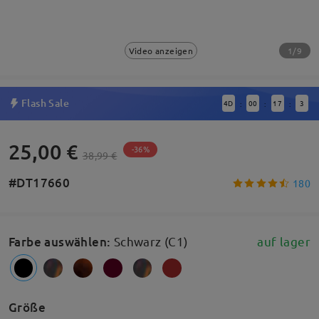
1/9
Video anzeigen
Flash Sale
4
D
00
17
2
:
:
:
25,00 €
-36%
38,99 €
#DT17660
180
Farbe auswählen
:
Schwarz (C1)
auf lager
Größe