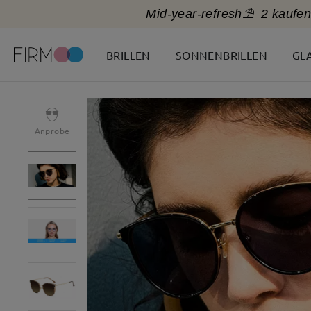
Mid-year-refresh⛱️
2 kaufen
BRILLEN
SONNENBRILLEN
GL
Anprobe