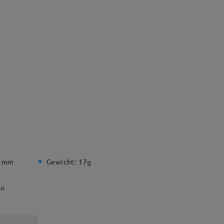
5 mm
Gewicht:
17g
en