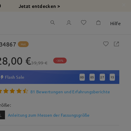
Jetzt entdecken >
0
Hilfe
34867
Hot
28,00 €
-30%
39,99 €
Flash Sale
0
D
05
27
14
:
:
:
81 Bewertungen und Erfahrungsberichte
röße:
L
Anleitung zum Messen der Fassungsgröße