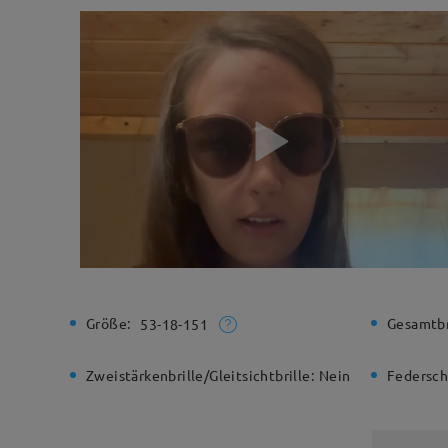
Größe:
Gesamtbr
53-18-151
Zweistärkenbrille/Gleitsichtbrille:
Nein
Federsch