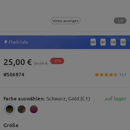
1/9
Video anzeigen
Flash Sale
6
D
07
16
26
:
:
:
25,00 €
-37%
39,99 €
#S06874
157
Farbe auswählen
:
Schwarz, Gold (C1)
auf lager
Größe