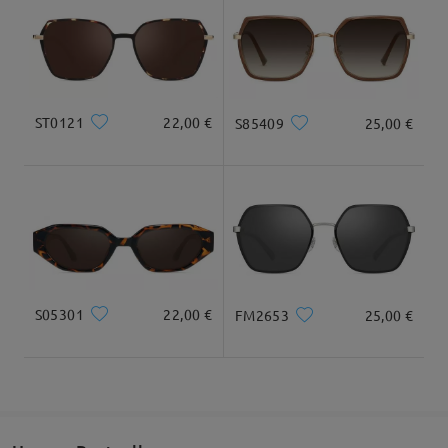
Geliefert
ST0121
22,00 €
S85409
25,00 €
S05301
22,00 €
FM2653
25,00 €