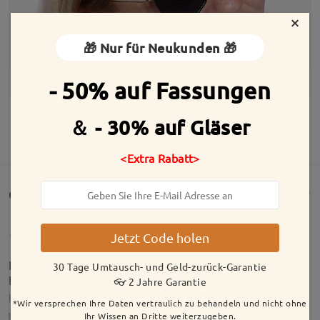
×
🎁 Nur für Neukunden 🎁
- 50% auf Fassungen
＆ - 30% auf Gläser
MEHR ANZEIGEN
<Extra Rabatt>
Customer Reviews(157)
Jetzt Code holen
Bin super zufrieden. Super Qualität und auch
30 Tage Umtausch- und Geld-zurück-Garantie
Lieferung ging recht schnell.
👓 2 Jahre Garantie
by
Amisa🔮
on
Jun 4 , 2026
*Wir versprechen Ihre Daten vertraulich zu behandeln und nicht ohne
Ihr Wissen an Dritte weiterzugeben.