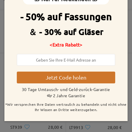
by
Lina
on
May 25 , 2026
- 50% auf Fassungen
Die Bestellung wurde aufgegeben
Inklusive kostenloser kratzfester Beschichtung der Gläser
Alle Bewertungen
＆ - 30% auf Gläser
30 Tage Umtausch- und Geld-zurück-Garantie
anzeigen
Fertigungszeit
2 Jahre Garantie
Mehr anzeigen
Bewertung schreiben
<Extra Rabatt>
5-7 Werktage
Details
Versandt
Ähnliche Fassungen
Jetzt Code holen
Versandzeit
5-7 Werktage
Details
30 Tage Umtausch- und Geld-zurück-Garantie
👓 2 Jahre Garantie
*Wir versprechen Ihre Daten vertraulich zu behandeln und nicht ohne
Geliefert
Ihr Wissen an Dritte weiterzugeben.
ST939
28,00 €
LT9913
28,00 €