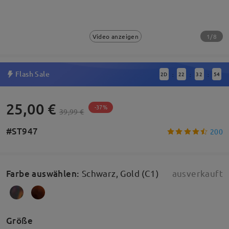
1/8
Video anzeigen
Flash Sale
2
D
22
32
54
:
:
:
25,00 €
-37%
39,99 €
#ST947
200
Farbe auswählen
:
Schwarz, Gold (C1)
ausverkauft
Größe