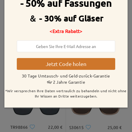
- 50% auf Fassungen
Versandt
Ähnliche Fassungen
＆ - 30% auf Gläser
Versandzeit
<Extra Rabatt>
5-7 Werktage
Details
Geliefert
Alle Bewertungen
Jetzt Code holen
anzeigen
Bewertung schreiben
ST0125
22,00 €
LT4126
22,00 €
30 Tage Umtausch- und Geld-zurück-Garantie
👓 2 Jahre Garantie
*Wir versprechen Ihre Daten vertraulich zu behandeln und nicht ohne
Ihr Wissen an Dritte weiterzugeben.
TR98866
22,00 €
S30615
25,00 €