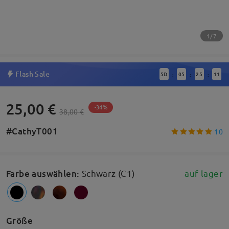
1/7
Flash Sale
5
D
05
25
10
:
:
:
25,00 €
-34%
38,00 €
#CathyT001
10
Farbe auswählen
:
Schwarz (C1)
auf lager
Größe