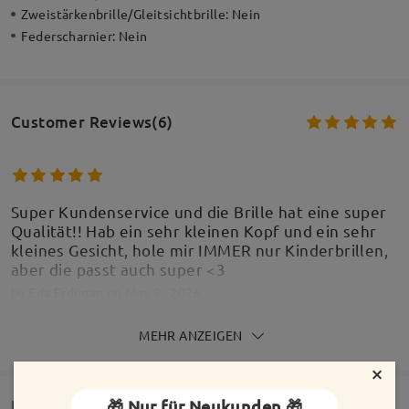
Zweistärkenbrille/Gleitsichtbrille:
Nein
Federscharnier:
Nein
Customer Reviews(6)
Super Kundenservice und die Brille hat eine super
Qualität!! Hab ein sehr kleinen Kopf und ein sehr
kleines Gesicht, hole mir IMMER nur Kinderbrillen,
aber die passt auch super <3
by
Eda Erdogan
on
May 9 , 2026
MEHR ANZEIGEN
Alle Bewertungen
×
anzeigen
🎁 Nur für Neukunden 🎁
Lieferung