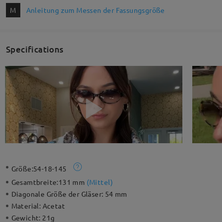
M
Anleitung zum Messen der Fassungsgröße
Specifications
Größe:
54-18-145
Gesamtbreite:
131 mm
(
Mittel
)
Diagonale Größe der Gläser:
54 mm
Material:
Acetat
Gewicht:
21g