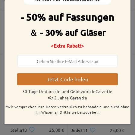
Bewertung schreiben
- 50% auf Fassungen
Die Bestellung wurde aufgegeben
Inklusive kostenloser kratzfester Beschichtung der Gläser
＆ - 30% auf Gläser
30 Tage Umtausch- und Geld-zurück-Garantie
Fertigungszeit
2 Jahre Garantie
Mehr anzeigen
<Extra Rabatt>
5-7 Werktage
Details
Versandt
Ähnliche Fassungen
Jetzt Code holen
Versandzeit
5-7 Werktage
Details
30 Tage Umtausch- und Geld-zurück-Garantie
👓 2 Jahre Garantie
*Wir versprechen Ihre Daten vertraulich zu behandeln und nicht ohne
Geliefert
Ihr Wissen an Dritte weiterzugeben.
Stella18
25,00 €
Judy311
25,00 €