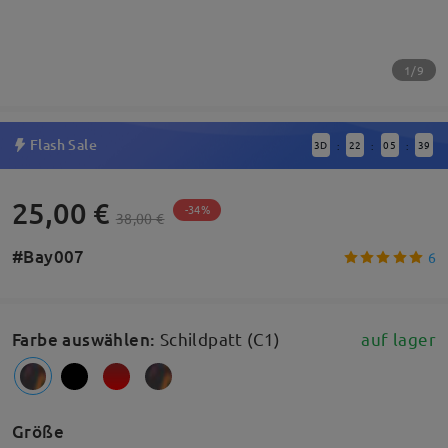
1/9
Flash Sale
3
D
22
05
38
:
:
:
25,00 €
-34%
38,00 €
#Bay007
6
Farbe auswählen
:
Schildpatt (C1)
auf lager
Größe