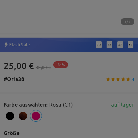
1/7
Flash Sale
3
D
22
37
57
:
:
:
25,00 €
-34%
38,00 €
#Oria38
4
Farbe auswählen
:
Rosa (C1)
auf lager
Größe