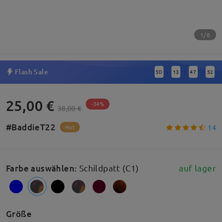
1/8
Flash Sale
5
D
13
47
51
:
:
:
25,00 €
-34%
38,00 €
#BaddieT22
14
Hot
Farbe auswählen
:
Schildpatt (C1)
auf lager
Größe