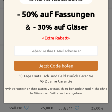
by
LCR
on
Aug 1 , 2026
- 50% auf Fassungen
Die Bestellung wurde aufgegeben
Inklusive kostenloser kratzfester Beschichtung der Gläser
Alle Bewertungen
＆ - 30% auf Gläser
30 Tage Umtausch- und Geld-zurück-Garantie
anzeigen
Fertigungszeit
2 Jahre Garantie
Mehr anzeigen
Bewertung schreiben
<Extra Rabatt>
5-7 Werktage
Details
Versandt
Ähnliche Fassungen
Jetzt Code holen
Versandzeit
5-7 Werktage
Details
30 Tage Umtausch- und Geld-zurück-Garantie
👓 2 Jahre Garantie
*Wir versprechen Ihre Daten vertraulich zu behandeln und nicht ohne
Geliefert
Ihr Wissen an Dritte weiterzugeben.
Stella18
25,00 €
Judy311
25,00 €