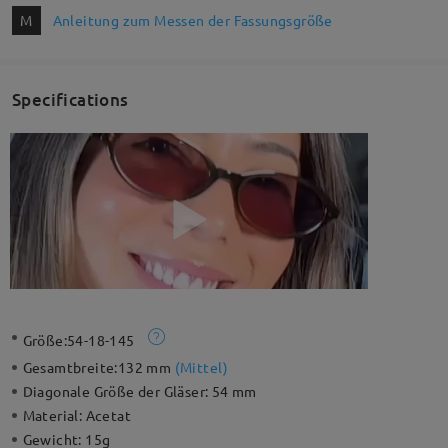
M
Anleitung zum Messen der Fassungsgröße
Specifications
Größe:
54-18-145
Gesamtbreite:
132 mm
(
Mittel
)
Diagonale Größe der Gläser:
54 mm
Material:
Acetat
Gewicht:
15g