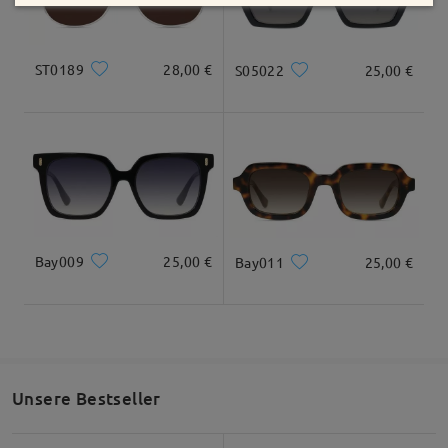
Wir verstehen, wie enttäuschend es ist, wenn ein
Gestell zwar toll aussieht, aber nicht den nötigen
ST0189
28,00 €
S05022
25,00 €
Tragekomfort für den Alltag bietet.
Wir sehen hier, dass Sie einen Umtauschcode
erhalten haben, mit dem Sie eine Ersatzbestellung
aufgeben können.
Bei Fragen können Sie uns jederzeit per Live-Chat
(24/7) oder per E-Mail an
service@firmoo.de
kontaktieren.
Bay009
25,00 €
Bay011
25,00 €
Alle Bewertungen
anzeigen
Bewertung schreiben
Unsere Bestseller