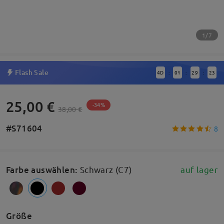
1/7
Flash Sale
4
D
01
29
22
:
:
:
25,00 €
-34%
38,00 €
#S71604
8
Farbe auswählen
:
Schwarz (C7)
auf lager
Größe