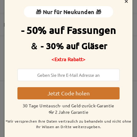
×
MEHR ANZEIGEN
Bewertung schreiben
🎁 Nur für Neukunden 🎁
Lieferung
- 50% auf Fassungen
＆ - 30% auf Gläser
Die Bestellung wurde aufgegeben
Inklusive kostenloser kratzfester Beschichtung der Gläser
30 Tage Umtausch- und Geld-zurück-Garantie
<Extra Rabatt>
Fertigungszeit
2 Jahre Garantie
Mehr anzeigen
5-7 Werktage
Details
Versandt
Jetzt Code holen
Ähnliche Fassungen
30 Tage Umtausch- und Geld-zurück-Garantie
Versandzeit
👓 2 Jahre Garantie
5-7 Werktage
Details
*Wir versprechen Ihre Daten vertraulich zu behandeln und nicht ohne
Ihr Wissen an Dritte weiterzugeben.
Geliefert