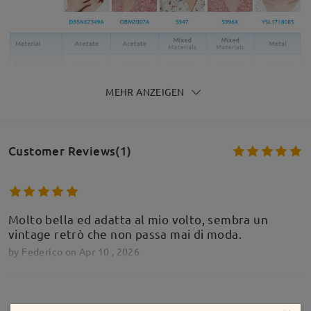
MEHR ANZEIGEN
Customer Reviews(1)
Molto bella ed adatta al mio volto, sembra un
vintage retrò che non passa mai di moda.
by
Federico
on
Apr 10 , 2026