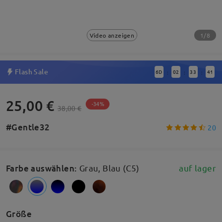
1/8
Video anzeigen
Flash Sale
6
D
02
33
41
:
:
:
25,00 €
-34%
38,00 €
#Gentle32
20
Farbe auswählen
:
Grau, Blau (C5)
auf lager
Größe