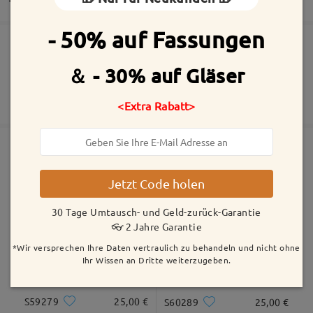
- 50% auf Fassungen
Die Bestellung wurde aufgegeben
Inklusive kostenloser kratzfester Beschichtung der Gläser
＆ - 30% auf Gläser
30 Tage Umtausch- und Geld-zurück-Garantie
Fertigungszeit
2 Jahre Garantie
Mehr anzeigen
<Extra Rabatt>
5-7 Werktage
Details
Versandt
Ähnliche Fassungen
Jetzt Code holen
Versandzeit
5-7 Werktage
Details
30 Tage Umtausch- und Geld-zurück-Garantie
👓 2 Jahre Garantie
*Wir versprechen Ihre Daten vertraulich zu behandeln und nicht ohne
Geliefert
Ihr Wissen an Dritte weiterzugeben.
S59279
25,00 €
S60289
25,00 €