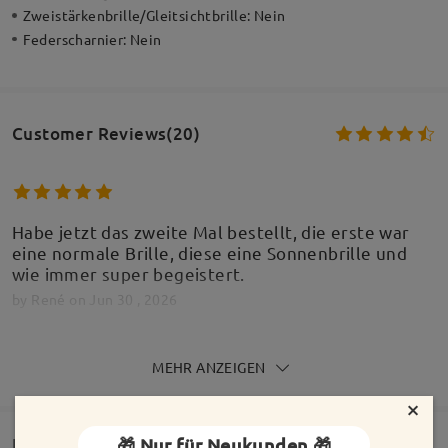
Zweistärkenbrille/Gleitsichtbrille:
Nein
Federscharnier:
Nein
Customer Reviews(20)
Habe jetzt das zweite Mal bestellt, die erste war
eine normale Brille, diese eine Sonnenbrille und
wie immer super begeistert.
by
René
on
Jun 30 , 2026
MEHR ANZEIGEN
Alle Bewertungen
×
anzeigen
Bewertung schreiben
🎁 Nur für Neukunden 🎁
Lieferung