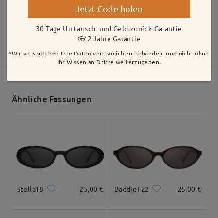
Jetzt Code holen
Die Bestellung wurde aufgegeben
Inklusive kostenloser kratzfester Beschichtung der Gläser
Alle Bewertungen
30 Tage Umtausch- und Geld-zurück-Garantie
30 Tage Umtausch- und Geld-zurück-Garantie
👓 2 Jahre Garantie
Fertigungszeit
2 Jahre Garantie
Mehr anzeigen
anzeigen
Bewertung schreiben
*Wir versprechen Ihre Daten vertraulich zu behandeln und nicht ohne
5-7 Werktage
Details
Ihr Wissen an Dritte weiterzugeben.
Versandt
Ähnliche Fassungen
Versandzeit
5-7 Werktage
Details
Geliefert
Stella18
25,00 €
BaddieT22
25,00 €