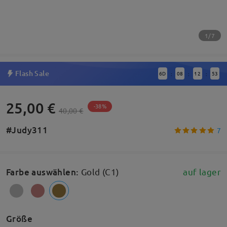
1/7
Flash Sale
6
D
08
12
53
:
:
:
25,00 €
-38%
40,00 €
#Judy311
7
Farbe auswählen
:
Gold (C1)
auf lager
Größe