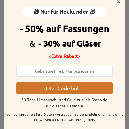
×
MEHR ANZEIGEN
🎁 Nur für Neukunden 🎁
Lieferung
- 50% auf Fassungen
＆ - 30% auf Gläser
Die Bestellung wurde aufgegeben
Inklusive kostenloser kratzfester Beschichtung der Gläser
Alle Bewertungen
30 Tage Umtausch- und Geld-zurück-Garantie
<Extra Rabatt>
Fertigungszeit
2 Jahre Garantie
Mehr anzeigen
anzeigen
Bewertung schreiben
5-7 Werktage
Details
Versandt
Jetzt Code holen
Ähnliche Fassungen
30 Tage Umtausch- und Geld-zurück-Garantie
Versandzeit
👓 2 Jahre Garantie
5-7 Werktage
Details
*Wir versprechen Ihre Daten vertraulich zu behandeln und nicht ohne
Ihr Wissen an Dritte weiterzugeben.
Geliefert