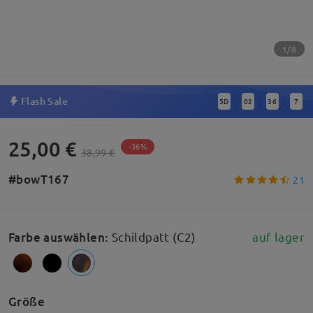
1/8
Flash Sale
5
D
02
36
6
:
:
:
25,00 €
-36%
38,99 €
#bowT167
21
Farbe auswählen
:
Schildpatt (C2)
auf lager
Größe