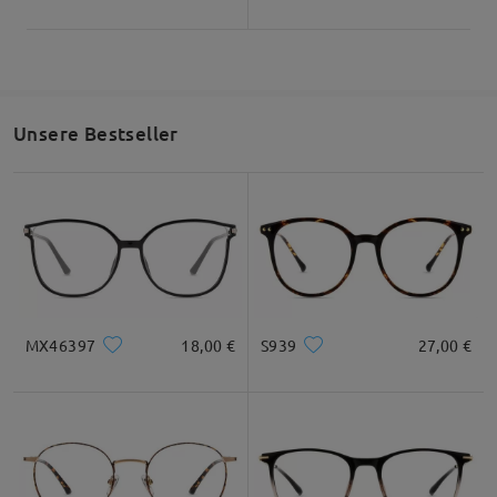
These sunnies are so cute! They fit perfect & I love
how they look!! The bows on the side are adorable!
by
Trace
on
Mar 31 , 2026
Unsere Bestseller
MX46397
18,00 €
S939
27,00 €
Alle Bewertungen
anzeigen
Bewertung schreiben