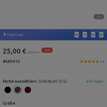
1/7
Flash Sale
5
D
11
02
46
:
:
:
25,00 €
-36%
38,99 €
#S85915
44
Farbe auswählen
:
Schildpatt (C5)
auf lager
Größe