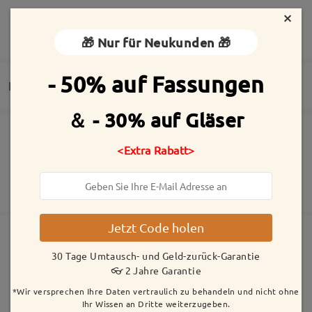
×
MEHR ANZEIGEN
🎁 Nur für Neukunden 🎁
Die perfekte Sonnenbrille
by
Madlen
on
Jan 16 , 2026
- 50% auf Fassungen
Lieferung
＆ - 30% auf Gläser
Alle Bewertungen
Die Bestellung wurde aufgegeben
Inklusive kostenloser kratzfester Beschichtung der Gläser
<Extra Rabatt>
anzeigen
Bewertung schreiben
30 Tage Umtausch- und Geld-zurück-Garantie
Fertigungszeit
2 Jahre Garantie
Mehr anzeigen
5-7 Werktage
Details
Jetzt Code holen
Versandt
30 Tage Umtausch- und Geld-zurück-Garantie
Ähnliche Fassungen
👓 2 Jahre Garantie
Versandzeit
*Wir versprechen Ihre Daten vertraulich zu behandeln und nicht ohne
5-7 Werktage
Details
Ihr Wissen an Dritte weiterzugeben.