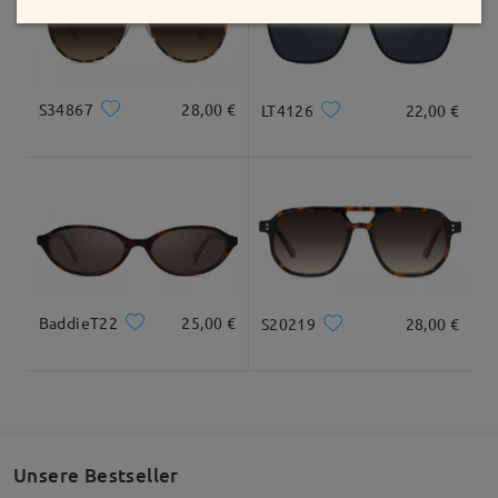
Geliefert
Top quality
S34867
28,00 €
LT4126
22,00 €
by
Noah Wilson
on
Aug 6 , 2025
Alle Bewertungen
anzeigen
Bewertung schreiben
BaddieT22
25,00 €
S20219
28,00 €
Unsere Bestseller