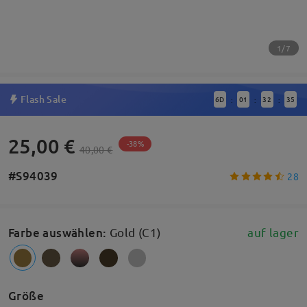
1/7
Flash Sale
6
D
01
32
34
:
:
:
25,00 €
-38%
40,00 €
#S94039
28
Farbe auswählen
:
Gold (C1)
auf lager
Größe