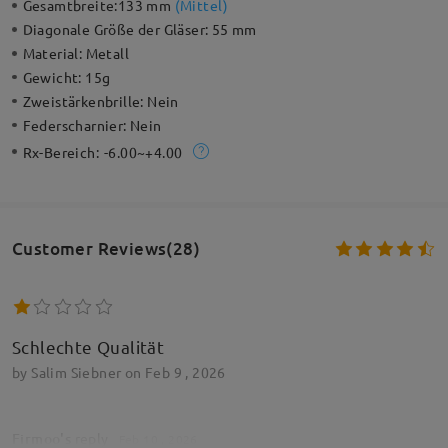
Gesamtbreite:
133 mm
(
Mittel
)
Diagonale Größe der Gläser:
55 mm
Material:
Metall
Gewicht:
15g
Zweistärkenbrille:
Nein
Federscharnier:
Nein
Rx-Bereich:
-6.00~+4.00
Customer Reviews(28)
Schlechte Qualität
by
Salim Siebner
on
Feb 9 , 2026
Firmoo's
reply
Feb 10 , 2026