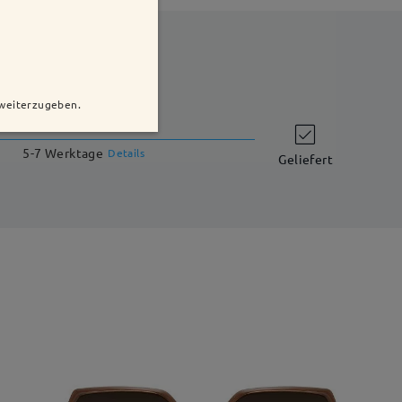
 weiterzugeben.
Versandzeit
5-7 Werktage
Details
Geliefert