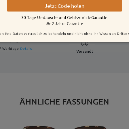
Jetzt Code holen
30 Tage Umtausch- und Geld-zurück-Garantie
LIEFERUNG
👓 2 Jahre Garantie
en Ihre Daten vertraulich zu behandeln und nicht ohne Ihr Wissen an Dritte
Fertigungszeit
7 Werktage
Details
Versandt
ÄHNLICHE FASSUNGEN