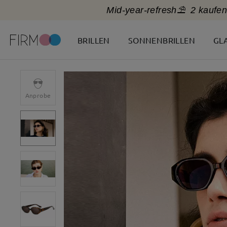
Mid-year-refresh⛱️
2 kaufen
BRILLEN
SONNENBRILLEN
GL
Anprobe