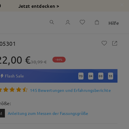
Jetzt entdecken >
0
Hilfe
05301
22,00 €
-44%
38,99 €
Flash Sale
7
D
04
00
54
:
:
:
145 Bewertungen und Erfahrungsberichte
röße:
M
Anleitung zum Messen der Fassungsgröße