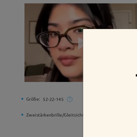
Größe:
Gesamtbr
52-22-145
Zweistärkenbrille/Gleitsichtbrille:
Nein
Federsch