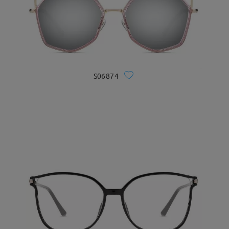
S06874