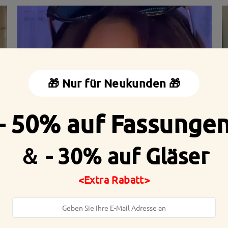
🎁 Nur für Neukunden 🎁
- 50% auf Fassunge
＆ - 30% auf Gläser
eite:
133 mm
(
Mittel
)
Diagonale Größe der Gläser:
5
<Extra Rabatt>
arnier:
Nein
Material:
Tr