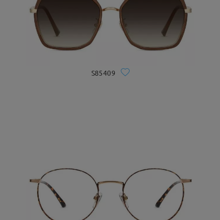
S85409