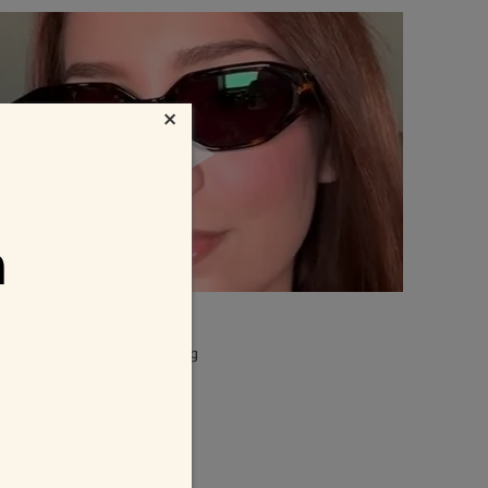
×
n
2 mm
Gewicht:
22g