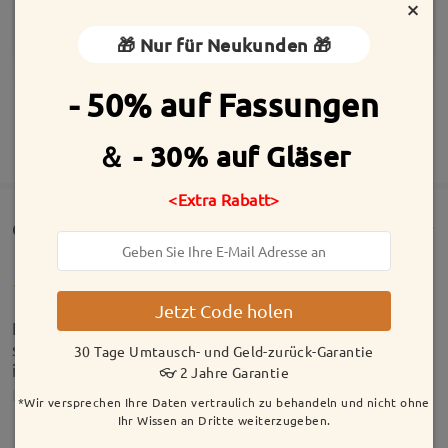
×
🎁 Nur für Neukunden 🎁
- 50% auf Fassungen
MEHR ANZEIGEN
＆ - 30% auf Gläser
<Extra Rabatt>
Customer Reviews(155)
Jetzt Code holen
Kundenservice ist sehr gut die Brillen sind auch
schön nur leider kann ich nicht durch gucken weil
30 Tage Umtausch- und Geld-zurück-Garantie
ich die Werte falsch eingegeben habe
👓 2 Jahre Garantie
by
Christine Rebbin
on
Jun 21 , 2026
*Wir versprechen Ihre Daten vertraulich zu behandeln und nicht ohne
Ihr Wissen an Dritte weiterzugeben.