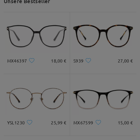
Unsere Bestseller
unter service@firmoo.de.
Alle Bewertungen
anzeigen
Bewertung schreiben
MX46397
18,00 €
S939
27,00 €
YSL1230
25,99 €
MX67599
15,00 €