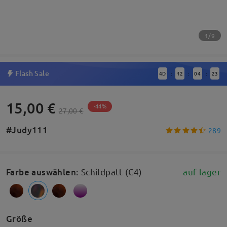
1/9
Flash Sale
4
D
12
04
23
:
:
:
15,00 €
-44%
27,00 €
#Judy111
289
Farbe auswählen
:
Schildpatt (C4)
auf lager
Größe