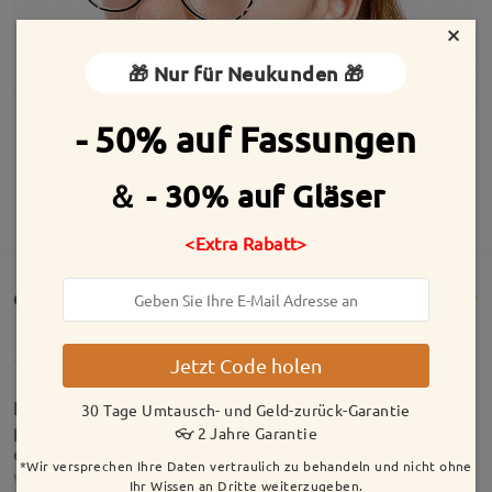
×
🎁 Nur für Neukunden 🎁
- 50% auf Fassungen
＆ - 30% auf Gläser
MEHR ANZEIGEN
<Extra Rabatt>
Customer Reviews(289)
Jetzt Code holen
Ich war zuerst etwas skeptisch, aber bin sehr
30 Tage Umtausch- und Geld-zurück-Garantie
positiv überrascht worden!! Das Gestell und auch
👓 2 Jahre Garantie
die Gläser sind genau passend ausgefallen und
*Wir versprechen Ihre Daten vertraulich zu behandeln und nicht ohne
werde mir auch wieder die nächste Brille dort
Ihr Wissen an Dritte weiterzugeben.