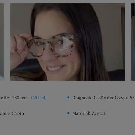
eite:
130 mm
(
Mittel
)
Diagonale Größe der Gläser:
5
arnier:
Nein
Material:
Acetat