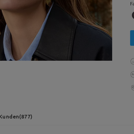
F
Kunden(877)