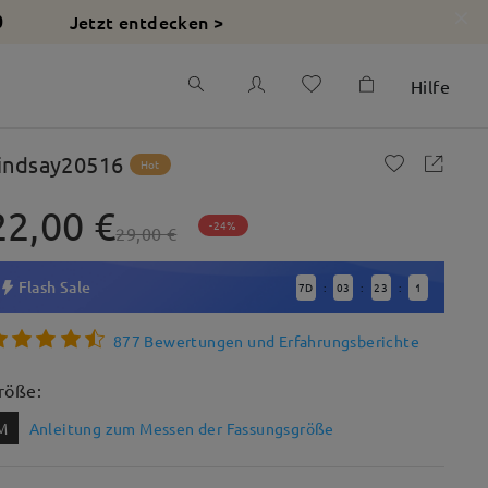
Jetzt entdecken >
0
Hilfe
indsay20516
Hot
22,00 €
-24%
29,00 €
Flash Sale
7
D
03
22
59
:
:
:
877 Bewertungen und Erfahrungsberichte
röße:
M
Anleitung zum Messen der Fassungsgröße