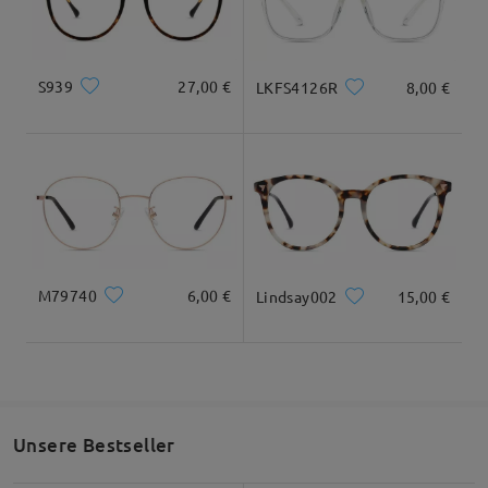
Geliefert
S939
27,00 €
LKFS4126R
8,00 €
M79740
6,00 €
Lindsay002
15,00 €
Unsere Bestseller