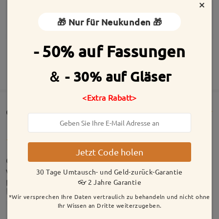
×
🎁 Nur für Neukunden 🎁
- 50% auf Fassungen
MEHR ANZEIGEN
＆ - 30% auf Gläser
<Extra Rabatt>
Customer Reviews(138)
Jetzt Code holen
Gorgeous metal half frame glasses. These really
would fit anybody. I am reqlly happy with my
30 Tage Umtausch- und Geld-zurück-Garantie
purchase. I chose the lighter gold which really
👓 2 Jahre Garantie
brightens things up and shows your eyes more.
*Wir versprechen Ihre Daten vertraulich zu behandeln und nicht ohne
by
Kaitlin
on
Feb 4 , 2026
Ihr Wissen an Dritte weiterzugeben.