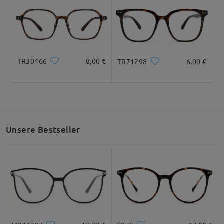
Gesamtbreite
Bügellänge
130mm/ 5.12in
143mm/ 5.63in
TR30466
8,00 €
TR71298
6,00 €
Glasbreite
Glashöhe
Stegbreite
54mm/ 2.13in
43mm/ 1.69in
17mm/ 0.67in
Unsere Bestseller
Gesichtsform Empfehlung
Quadratisc
Runde
Herz
Diamant
Oval