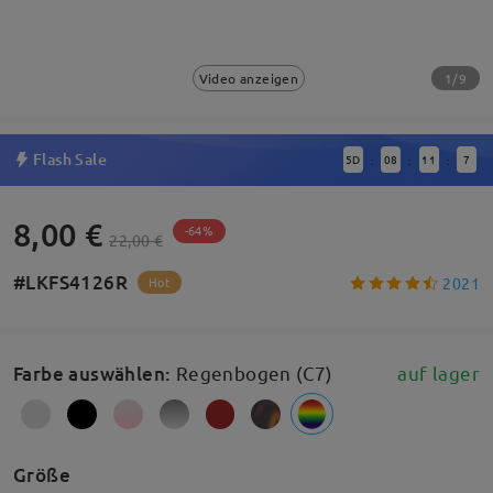
1/9
Video anzeigen
Flash Sale
5
D
08
11
6
:
:
:
8,00 €
-64%
22,00 €
#LKFS4126R
2021
Hot
Farbe auswählen
:
Regenbogen (C7)
auf lager
Größe