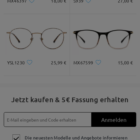
MX46397
18,00 €
S939
27,00 €
h
* Nur als Referenz
Produktbeschreibung
YSL1230
25,99 €
MX67599
15,00 €
Jetzt kaufen & 5€ Fassung erhalten
Anmelden
Die neuesten Modelle und Angebote informieren