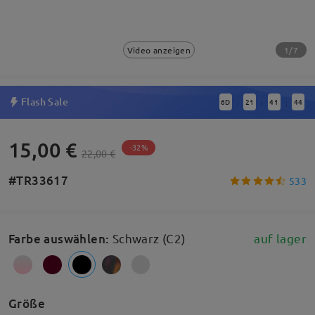
1/7
Video anzeigen
Flash Sale
6
D
21
41
43
:
:
:
15,00 €
-32%
22,00 €
#TR33617
533
Farbe auswählen
:
Schwarz (C2)
auf lager
Größe