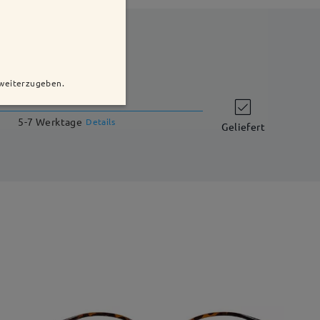
 weiterzugeben.
Versandzeit
5-7 Werktage
Details
Geliefert