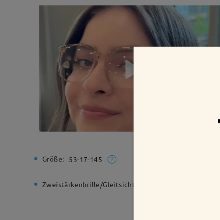
Größe:
Gesamtbr
53-17-145
Zweistärkenbrille/Gleitsichtbrille:
Ja
Federsch