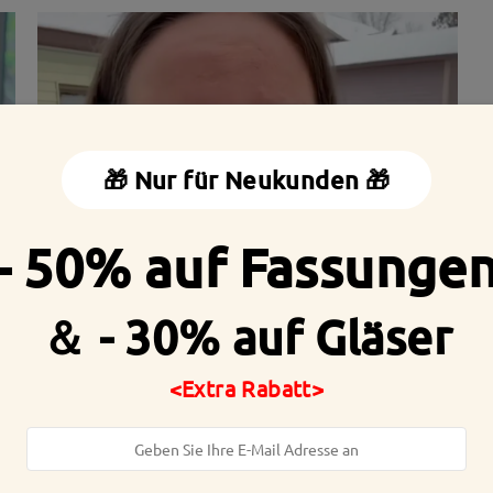
🎁 Nur für Neukunden 🎁
- 50% auf Fassunge
＆ - 30% auf Gläser
eite:
127 mm
(
Klein
)
Diagonale Größe der Gläser:
5
<Extra Rabatt>
arnier:
Nein
Material:
Tr