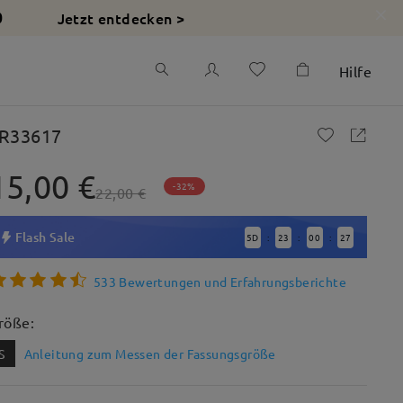
Jetzt entdecken >
0
Hilfe
R33617
15,00 €
-32%
22,00 €
Flash Sale
5
D
23
00
26
:
:
:
533 Bewertungen und Erfahrungsberichte
röße:
S
Anleitung zum Messen der Fassungsgröße