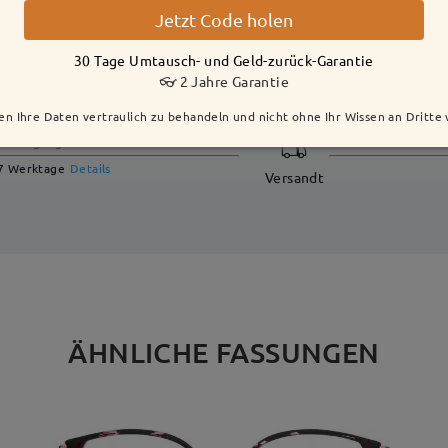
Jetzt Code holen
30 Tage Umtausch- und Geld-zurück-Garantie
LIEFERUNG
👓 2 Jahre Garantie
en Ihre Daten vertraulich zu behandeln und nicht ohne Ihr Wissen an Dritte
Fertigungszeit
7 Werktage
Details
Versandt
ÄHNLICHE FASSUNGEN