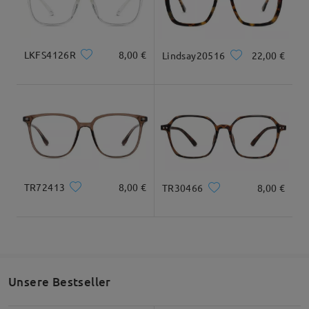
Geliefert
Maße
LKFS4126R
8,00 €
Lindsay20516
22,00 €
Gesamtbreite
Bügellänge
125mm/ 4.92in
145mm/ 5.71in
TR72413
8,00 €
TR30466
8,00 €
Glasbreite
Glashöhe
Stegbreite
51mm/ 2.01in
43mm/ 1.69in
20mm/ 0.79in
Unsere Bestseller