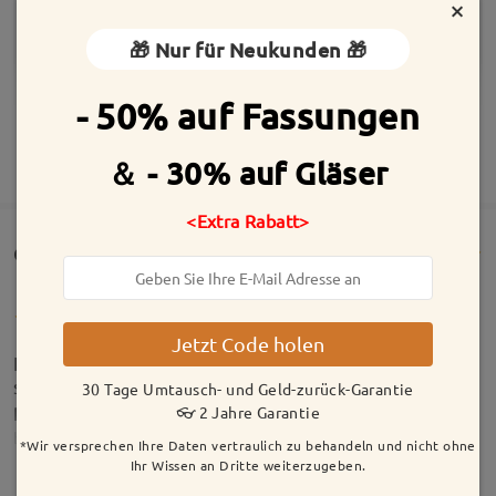
×
🎁 Nur für Neukunden 🎁
- 50% auf Fassungen
MEHR ANZEIGEN
＆ - 30% auf Gläser
<Extra Rabatt>
Customer Reviews(606)
Jetzt Code holen
Ich liebe die Brille. Sie hat sofort gepasst und ist
stabil. Ich trage sie mit Gleitsichtgläsern, kann
30 Tage Umtausch- und Geld-zurück-Garantie
prima sehen und sehe auch prima aus :)
👓 2 Jahre Garantie
by
Gabriele
on
Jul 1 , 2026
*Wir versprechen Ihre Daten vertraulich zu behandeln und nicht ohne
Ihr Wissen an Dritte weiterzugeben.
Model Information