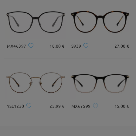
Gesichtsform Empfehlung
Quadratisc
Runde
Herz
Diamant
Oval
MX46397
18,00 €
S939
27,00 €
h
* Nur als Referenz
Produktbeschreibung
YSL1230
25,99 €
MX67599
15,00 €