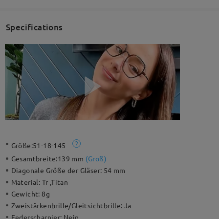
Specifications
Größe:
51-18-145
Gesamtbreite:
139 mm
(
Groß
)
Diagonale Größe der Gläser:
54 mm
Material:
Tr ,Titan
Gewicht:
8g
Zweistärkenbrille/Gleitsichtbrille:
Ja
Federscharnier:
Nein