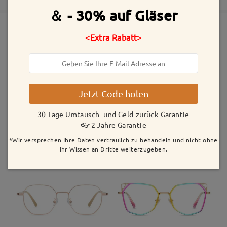
5-7 Werktage
Details
＆ - 30% auf Gläser
Versandt
<Extra Rabatt>
Ähnliche Fassungen
Versandzeit
5-7 Werktage
Details
Jetzt Code holen
Geliefert
30 Tage Umtausch- und Geld-zurück-Garantie
👓 2 Jahre Garantie
TR18225
6,00 €
S0199
23,99 €
*Wir versprechen Ihre Daten vertraulich zu behandeln und nicht ohne
Ihr Wissen an Dritte weiterzugeben.