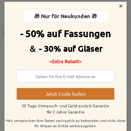
×
MEHR ANZEIGEN
🎁 Nur für Neukunden 🎁
Die Brille ist schön. Allerdings hat sie zwei
- 50% auf Fassungen
Lieferung
Schrauben, die in Richtung Gesicht zeigen. Zum
Schutz der Spitzen sind kleine Kunststoffteile
＆ - 30% auf Gläser
angebracht. Diese sind jedoch bereits nach
wenigen Tagen der Benutzung sehr leicht
Die Bestellung wurde aufgegeben
Inklusive kostenloser kratzfester Beschichtung der Gläser
abgefallen.
<Extra Rabatt>
30 Tage Umtausch- und Geld-zurück-Garantie
by
Rarity
on
May 24 , 2026
Fertigungszeit
2 Jahre Garantie
Mehr anzeigen
5-7 Werktage
Details
Jetzt Code holen
Versandt
Ähnliche Fassungen
30 Tage Umtausch- und Geld-zurück-Garantie
👓 2 Jahre Garantie
Versandzeit
*Wir versprechen Ihre Daten vertraulich zu behandeln und nicht ohne
5-7 Werktage
Details
Ihr Wissen an Dritte weiterzugeben.