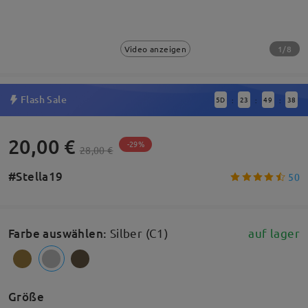
1/8
Video anzeigen
Flash Sale
5
D
23
49
37
:
:
:
20,00 €
-29%
28,00 €
#Stella19
50
Farbe auswählen
:
Silber (C1)
auf lager
Größe