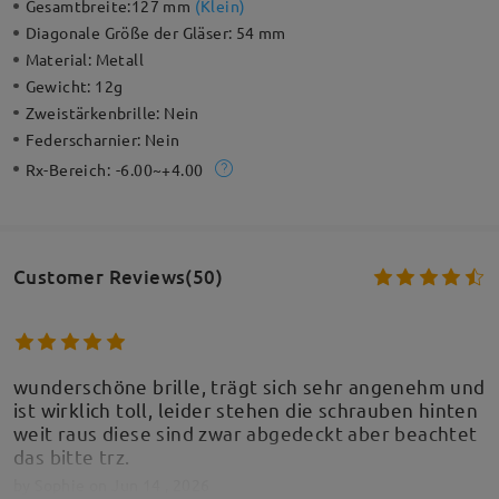
Gesamtbreite:
127 mm
(
Klein
)
Diagonale Größe der Gläser:
54 mm
Material:
Metall
Gewicht:
12g
Zweistärkenbrille:
Nein
Federscharnier:
Nein
Rx-Bereich:
-6.00~+4.00
Customer Reviews(50)
wunderschöne brille, trägt sich sehr angenehm und
ist wirklich toll, leider stehen die schrauben hinten
weit raus diese sind zwar abgedeckt aber beachtet
das bitte trz.
by
Sophie
on
Jun 14 , 2026