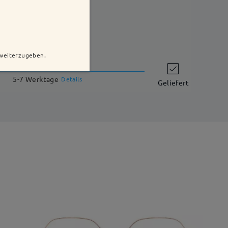
 weiterzugeben.
Versandzeit
5-7 Werktage
Details
Geliefert