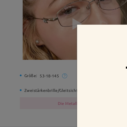
Größe:
Gesamtbr
53-18-145
Zweistärkenbrille/Gleitsichtbrille:
Ja
Federsch
Die Metallfassungen enthalten Nicke