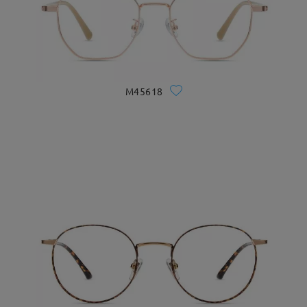
M45618