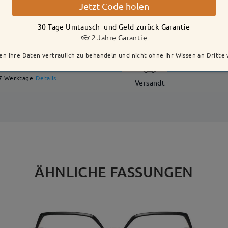
Jetzt Code holen
30 Tage Umtausch- und Geld-zurück-Garantie
LIEFERUNG
👓 2 Jahre Garantie
en Ihre Daten vertraulich zu behandeln und nicht ohne Ihr Wissen an Dritte
Fertigungszeit
7 Werktage
Details
Versandt
ÄHNLICHE FASSUNGEN