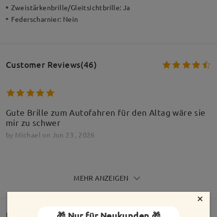
Zweistärkenbrille/Gleitsichtbrille:
Ja
Federscharnier:
Nein
Customer Reviews(46)
Gute Brille zum Autofahren für den Altag wäre sie
mir zu schwer
by
Michael
on
Jun 23 , 2026
MEHR ANZEIGEN
Meine zweite Brille von Firmoo und ich bin sehr
×
zufrieden. Ich musste die Bügel nur etwas
anpassen, da sie mir anfangs etwas zu eng waren.
🎁 Nur für Neukunden 🎁
Lieferung