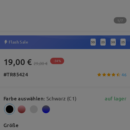
1/7
Flash Sale
5
D
23
30
24
:
:
:
19,00 €
-34%
29,00 €
#TR85424
46
Farbe auswählen
:
Schwarz (C1)
auf lager
Größe