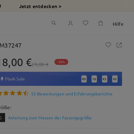
Jetzt entdecken >
0
Hilfe
M37247
18,00 €
-38%
29,00 €
Flash Sale
4
D
16
42
41
:
:
:
55 Bewertungen und Erfahrungsberichte
röße:
S
Anleitung zum Messen der Fassungsgröße