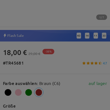
1/7
Flash Sale
4
D
14
11
33
:
:
:
18,00 €
-38%
29,00 €
#TR45681
47
Farbe auswählen
:
Braun (C6)
auf lager
Größe