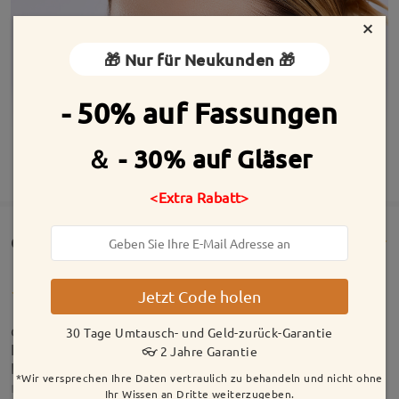
×
🎁 Nur für Neukunden 🎁
- 50% auf Fassungen
＆ - 30% auf Gläser
MEHR ANZEIGEN
<Extra Rabatt>
Customer Reviews(47)
Jetzt Code holen
das sind nicht meine ersten Brillen gewesen von
30 Tage Umtausch- und Geld-zurück-Garantie
Firmoo Ich empfehle sie wirklich sehr gerne weiter.
👓 2 Jahre Garantie
Für kleines Geld bekommen ich, meiner Meinung,
*Wir versprechen Ihre Daten vertraulich zu behandeln und nicht ohne
nach die gleiche Qualität wie bei einen Optiker hier
Ihr Wissen an Dritte weiterzugeben.