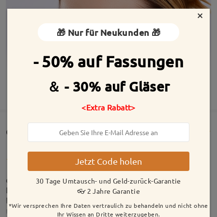
×
🎁 Nur für Neukunden 🎁
- 50% auf Fassungen
＆ - 30% auf Gläser
MEHR ANZEIGEN
<Extra Rabatt>
Customer Reviews(48)
Jetzt Code holen
das sind nicht meine ersten Brillen gewesen von
30 Tage Umtausch- und Geld-zurück-Garantie
Firmoo Ich empfehle sie wirklich sehr gerne weiter.
👓 2 Jahre Garantie
Für kleines Geld bekommen ich, meiner Meinung,
*Wir versprechen Ihre Daten vertraulich zu behandeln und nicht ohne
nach die gleiche Qualität wie bei einen Optiker hier
Ihr Wissen an Dritte weiterzugeben.