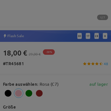
1/7
Flash Sale
3
D
17
28
8
:
:
:
18,00 €
-38%
29,00 €
#TR45681
48
Farbe auswählen
:
Rosa (C7)
auf lager
Größe