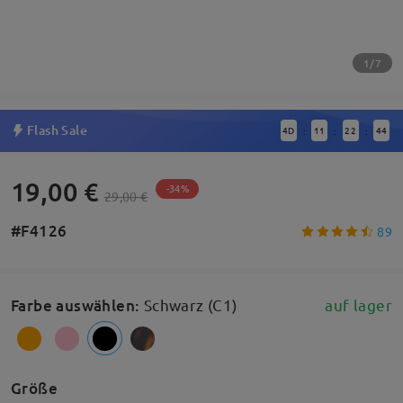
1/7
Flash Sale
4
D
11
22
43
:
:
:
19,00 €
-34%
29,00 €
#F4126
89
Farbe auswählen
:
Schwarz (C1)
auf lager
Größe