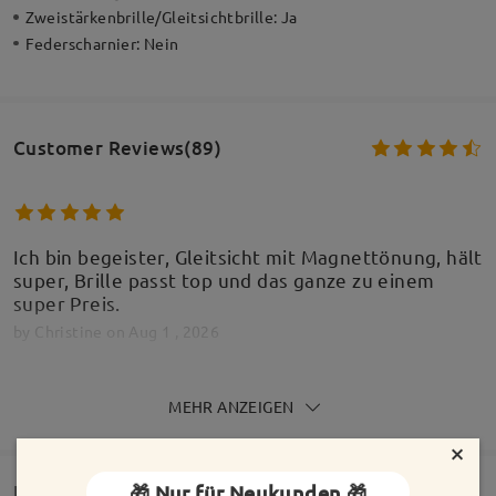
Zweistärkenbrille/Gleitsichtbrille:
Ja
Federscharnier:
Nein
Customer Reviews(89)
Ich bin begeister, Gleitsicht mit Magnettönung, hält
super, Brille passt top und das ganze zu einem
super Preis.
by
Christine
on
Aug 1 , 2026
MEHR ANZEIGEN
×
Ich habe häufig Werbungen gesehen, und als ich
auf der Suche nach einer Ersatzbrille war, wollte
🎁 Nur für Neukunden 🎁
Lieferung