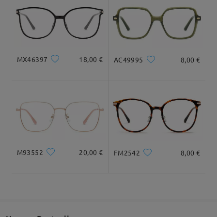
Zufriedenheitsgarantie anbieten, prüfen wir gerne,
Länglich
28cm/11.02 in
21cm/8.27in
ob ein Umtausch gegen ein schmaleres Gestell für
Geliefert
Sie die bessere Lösung wäre. Wir helfen Ihnen
gerne weiter und möchten sicherstellen, dass Ihre
Brille bequem und sicher sitzt.
Maße
MX46397
18,00 €
AC49995
8,00 €
Sie erreichen uns rund um die Uhr per Live-Chat
oder per E-Mail unter service@firmoo.de.
Gesamtbreite
Bügellänge
Alle Bewertungen
128mm/ 5.04in
146mm/ 5.75in
anzeigen
M93552
20,00 €
FM2542
8,00 €
Bewertung schreiben
Glasbreite
Glashöhe
Stegbreite
51mm/ 2.01in
47mm/ 1.85in
17mm/ 0.67in