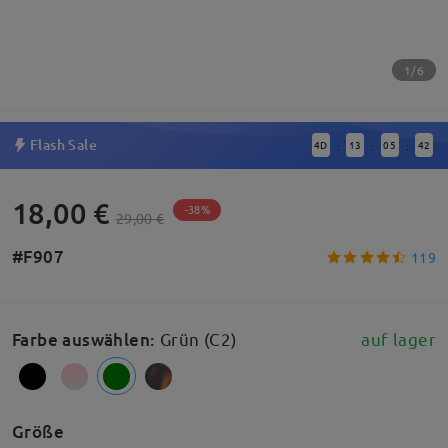
1/6
Flash Sale
4
D
13
05
42
:
:
:
18,00 €
-38%
29,00 €
#F907
119
Farbe auswählen
:
Grün (C2)
auf lager
Größe