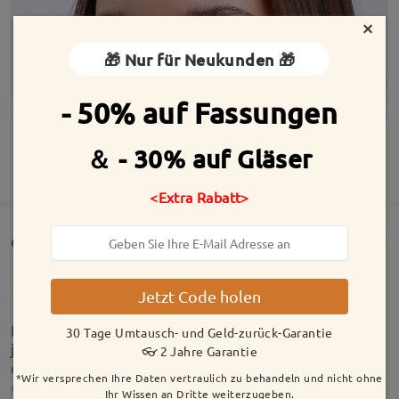
×
🎁 Nur für Neukunden 🎁
- 50% auf Fassungen
＆ - 30% auf Gläser
MEHR ANZEIGEN
<Extra Rabatt>
Customer Reviews(119)
Jetzt Code holen
Die Brille ansich ist super und die stärke passt,
30 Tage Umtausch- und Geld-zurück-Garantie
jedoch ist sie mir zu breit und fällt mir raus hinter
👓 2 Jahre Garantie
den ohren beim bücken. Wie kann ich die Fassung
*Wir versprechen Ihre Daten vertraulich zu behandeln und nicht ohne
enger machen?
Ihr Wissen an Dritte weiterzugeben.