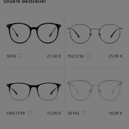
Unsere Bestseller
Empfehlung zur Gesichtsform
Quadratisc
Rund
Herz
Diamant
Oval
S939
27,00 €
YSL1230
25,99 €
h
* Nur als Referenz
Produktbeschreibung
MX67599
15,00 €
S0165
18,00 €