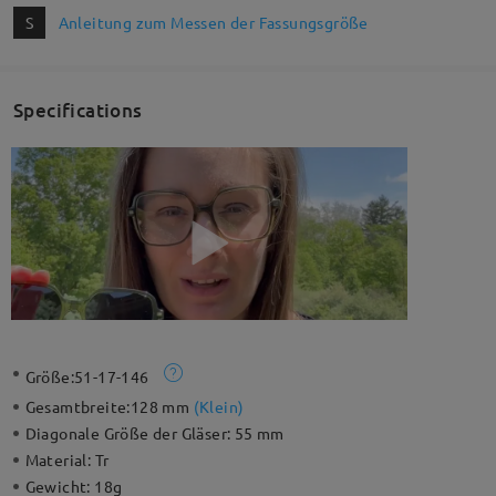
S
Anleitung zum Messen der Fassungsgröße
Specifications
Größe:
51-17-146
Gesamtbreite:
128 mm
(
Klein
)
Diagonale Größe der Gläser:
55 mm
Material:
Tr
Gewicht:
18g