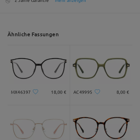
5-7 Werktage
Details
Versandt
Alle Bewertungen
Ähnliche Fassungen
anzeigen
Bewertung schreiben
Versandzeit
5-7 Werktage
Details
Geliefert
Gesichtsform:
Gesichtslänge:
Gesichtsbreite:
Herzförmig
18cm/7.09 in
14cm/5.51in
MX46397
18,00 €
AC49995
8,00 €
Maße