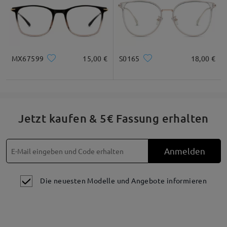
Quadratisc
Rund
Herz
Diamant
Oval
h
* Nur als Referenz
MX67599
15,00 €
S0165
18,00 €
Produktbeschreibung
Jetzt kaufen & 5€ Fassung erhalten
Anmelden
Die neuesten Modelle und Angebote informieren