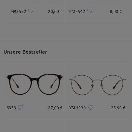
M93552
20,00 €
FM2542
8,00 €
Gesamtbreite
Bügellänge
135mm/ 5.31in
145mm/ 5.71in
Unsere Bestseller
Glasbreite
Glashöhe
Stegbreite
56mm/ 2.20in
49mm/ 1.93in
17mm/ 0.67in
Empfehlung zur Gesichtsform
S939
27,00 €
YSL1230
25,99 €