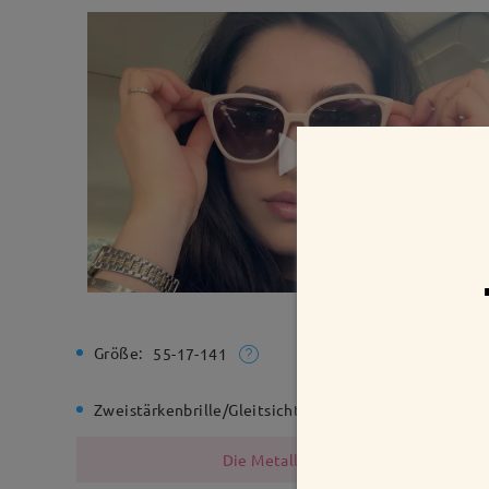
Größe:
Gesamtbr
55-17-141
Zweistärkenbrille/Gleitsichtbrille:
Ja
Federsch
Die Metallfassungen enthalten Nicke