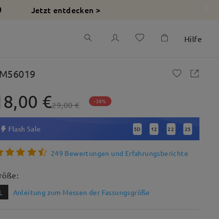
Jetzt entdecken >
0
Hilfe
M56019
18,00 €
-38%
29,00 €
Flash Sale
5
D
12
22
24
:
:
:
249 Bewertungen und Erfahrungsberichte
röße:
L
Anleitung zum Messen der Fassungsgröße