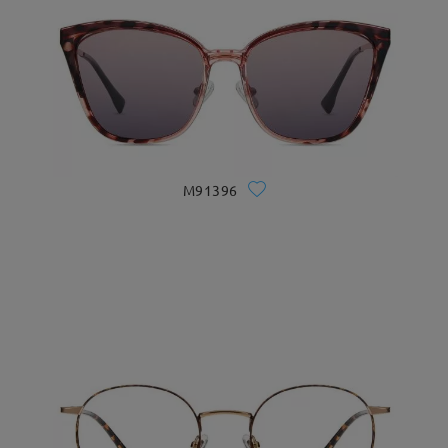
M91396