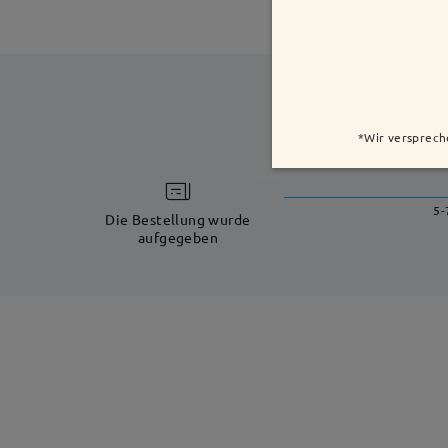
*Wir versprech
5-
Die Bestellung wurde
aufgegeben