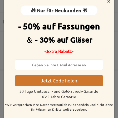
×
MEHR ANZEIGEN
🎁 Nur für Neukunden 🎁
Lieferung
- 50% auf Fassungen
Az első rendelésem a postán elveszett, de azonnal
újra elkészítették és újraküldték A szemüveg
egyszerűen szuper!!!❤️❤️❤️❤️❤️
＆ - 30% auf Gläser
Die Bestellung wurde aufgegeben
Inklusive kostenloser kratzfester Beschichtung der Gläser
by
Hajnalka
on
May 18 , 2026
30 Tage Umtausch- und Geld-zurück-Garantie
<Extra Rabatt>
Fertigungszeit
2 Jahre Garantie
Mehr anzeigen
5-7 Werktage
Details
Versandt
Jetzt Code holen
Ähnliche Fassungen
30 Tage Umtausch- und Geld-zurück-Garantie
Versandzeit
👓 2 Jahre Garantie
5-7 Werktage
Details
*Wir versprechen Ihre Daten vertraulich zu behandeln und nicht ohne
Alle Bewertungen
Ihr Wissen an Dritte weiterzugeben.
Geliefert