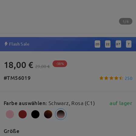
1/6
Flash Sale
2
D
22
07
6
:
:
:
18,00 €
-38%
29,00 €
#TM56019
250
Farbe auswählen
:
Schwarz, Rosa (C1)
auf lager
Größe