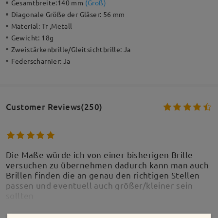
Gesamtbreite:
140 mm
(
Groß
)
Diagonale Größe der Gläser:
56 mm
Material:
Tr ,Metall
Gewicht:
18g
Zweistärkenbrille/Gleitsichtbrille:
Ja
Federscharnier:
Ja
Customer Reviews(250)
Die Maße würde ich von einer bisherigen Brille
versuchen zu übernehmen dadurch kann man auch
Brillen finden die an genau den richtigen Stellen
passen und eventuell auch größer/kleiner sein
sollten
by
Lena
on
Jun 7 , 2026