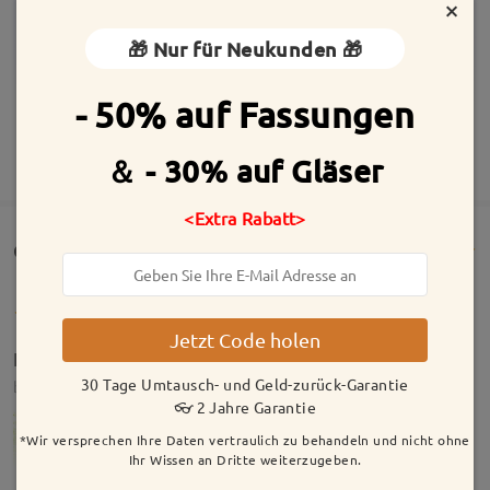
×
🎁 Nur für Neukunden 🎁
- 50% auf Fassungen
MEHR ANZEIGEN
＆ - 30% auf Gläser
<Extra Rabatt>
Customer Reviews(47)
Jetzt Code holen
I like it
30 Tage Umtausch- und Geld-zurück-Garantie
by
Cansu
on
May 21 , 2025
👓 2 Jahre Garantie
*Wir versprechen Ihre Daten vertraulich zu behandeln und nicht ohne
Ihr Wissen an Dritte weiterzugeben.
Model Information