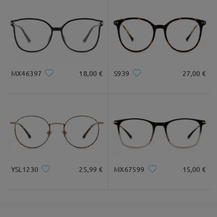
Empfehlung zur Gesichtsform
Quadratisc
Rund
Herz
Diamant
Oval
MX46397
18,00 €
S939
27,00 €
h
* Nur als Referenz
Produktbeschreibung
YSL1230
25,99 €
MX67599
15,00 €