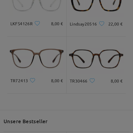
Geliefert
Maße
LKFS4126R
8,00 €
Lindsay20516
22,00 €
Gesamtbreite
Bügellänge
136mm/ 5.35in
153mm/ 6.02in
TR72413
8,00 €
TR30466
8,00 €
Glasbreite
Glashöhe
Stegbreite
55mm/ 2.17in
48mm/ 1.89in
19mm/ 0.75in
Unsere Bestseller