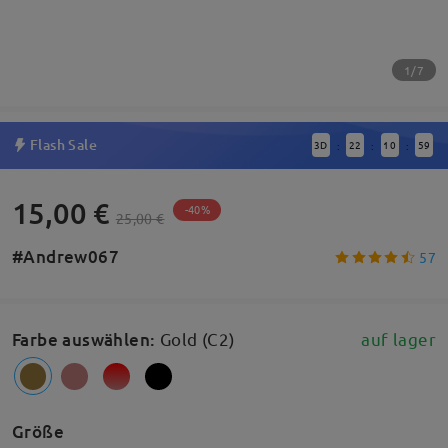
1/7
Flash Sale
3
D
22
10
59
:
:
:
15,00 €
-40%
25,00 €
#Andrew067
57
Farbe auswählen
:
Gold (C2)
auf lager
Größe