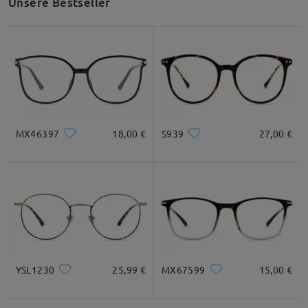
Unsere Bestseller
Glasbreite
Glashöhe
Stegbreite
51mm/ 2.01in
46mm/ 1.81in
18mm/ 0.71in
Empfehlung zur Gesichtsform
MX46397
18,00 €
S939
27,00 €
Quadratisc
Rund
Herz
Diamant
Oval
h
* Nur als Referenz
YSL1230
25,99 €
MX67599
15,00 €