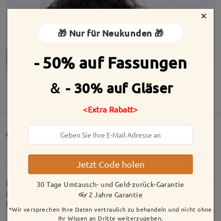
×
🎁 Nur für Neukunden 🎁
- 50% auf Fassungen
＆ - 30% auf Gläser
MEHR ANZEIGEN
<Extra Rabatt>
Customer Reviews(57)
Jetzt Code holen
Die Brillen sind echt der Hammer, werde nie wieder
30 Tage Umtausch- und Geld-zurück-Garantie
irgendwo hier in Deutschland Brillen kaufen - Preis
👓 2 Jahre Garantie
Leistung ist einfach unschlagbar! Gerne wieder!!
*Wir versprechen Ihre Daten vertraulich zu behandeln und nicht ohne
by
Leny
on
Jan 29 , 2026
Ihr Wissen an Dritte weiterzugeben.