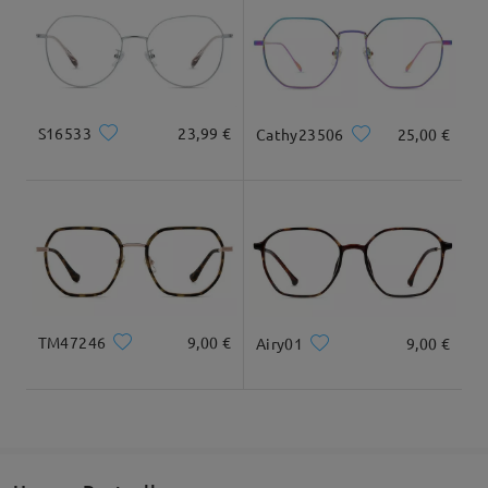
Geliefert
Gesichtsform:
Gesichtslänge:
Gesichtsbreite:
Rund eckig
17.5cm/6.89 in
14cm/5.51 in
S16533
23,99 €
Cathy23506
25,00 €
Maße
TM47246
9,00 €
Airy01
9,00 €
Gesamtbreite
Bügellänge
129mm/ 5.08in
145mm/ 5.71in