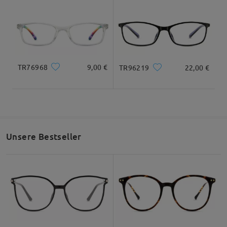
ebenfalls.
TR76968
9,00 €
TR96219
22,00 €
Wieder ganz super! Habe schon mehrfach Brillen
gekauft, war immer mehr als zufrieden. Und bei
den Rabatten die es mitunter gibt,kann ich nicht
wiederstehen.
by
Sabine Wolf
on
Mar 23 , 2026
Unsere Bestseller
Alle Bewertungen
anzeigen
Bewertung schreiben